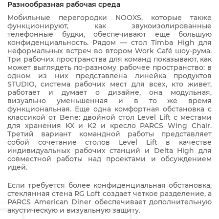
Разнообразная рабочая среда
Мобильные перегородки NOOXS, которые также
функционируют, как звукоизолированные
телефонные будки, обеспечивают еще большую
конфиденциальность. Рядом — стол Timba High для
неформальных встреч во втором Work Café шоу-рума.
Три рабочих пространства для команд показывают, как
может выглядеть по-разному рабочее пространство: в
одном из них представлена линейка продуктов
STUDIO, система рабочих мест для всех, кто живет,
работает и думает о дизайне, она модульная,
визуально уменьшенная и в то же время
функциональная. Еще одна комфортная обстановка с
классикой от Bene: двойной стол Level Lift с местами
для хранения KX и K2 и кресло PARCS Wing Chair.
Третий вариант командной работы представляет
собой сочетание столов Level Lift в качестве
индивидуальных рабочих станций и Delta High для
совместной работы над проектами и обсуждением
идей.
Если требуется более конфиденциальная обстановка,
стеклянная стена RG Loft создает четкое разделение, а
PARCS American Diner обеспечивает дополнительную
акустическую и визуальную защиту.