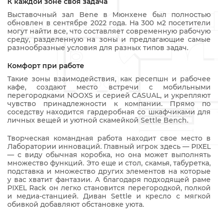
К каждой зоне своя задача
Выставочный зал Bene в Мюнхене был полностью
обновлен в сентябре 2022 года. На 300 м2 посетители
могут найти все, что составляет современную рабочую
среду, разделенную на зоны и предлагающие самые
разнообразные условия для разных типов задач.
Комфорт при работе
Такие зоны взаимодействия, как ресепшн и рабочее
кафе, создают место встречи с мобильными
перегородками NOOXS и серией CASUAL, и укрепляют
чувство принадлежности к компании. Прямо по
соседству находится гардеробная со шкафчиками для
личных вещей и уютной скамейкой Settle Bench.
Творческая командная работа находит свое место в
Лаборатории инноваций. Главный игрок здесь — PIXEL
— с виду обычная коробка, но она может выполнять
множество функций. Это еще и стол, скамья, табуретка,
подставка и множество других элементов на которые
у вас хватит фантазии. А благодаря подходящей раме
PIXEL Rack он легко становится перегородкой, полкой
и медиа-станцией. Диван Settle и кресло с мягкой
обивкой добавляют обстановке уюта.