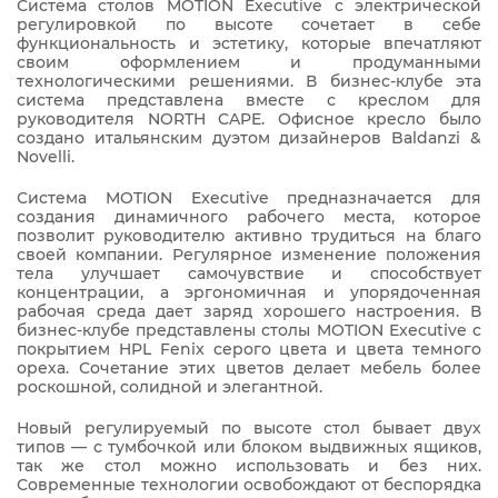
Система столов MOTION Executive с электрической
регулировкой по высоте сочетает в себе
функциональность и эстетику, которые впечатляют
своим оформлением и продуманными
технологическими решениями. В бизнес-клубе эта
система представлена вместе с креслом для
руководителя NORTH CAPE. Офисное кресло было
создано итальянским дуэтом дизайнеров Baldanzi &
Novelli.
Система MOTION Executive предназначается для
создания динамичного рабочего места, которое
позволит руководителю активно трудиться на благо
своей компании. Регулярное изменение положения
тела улучшает самочувствие и способствует
концентрации, а эргономичная и упорядоченная
рабочая среда дает заряд хорошего настроения. В
бизнес-клубе представлены столы MOTION Executive с
покрытием HPL Fenix серого цвета и цвета темного
ореха. Сочетание этих цветов делает мебель более
роскошной, солидной и элегантной.
Новый регулируемый по высоте стол бывает двух
типов — с тумбочкой или блоком выдвижных ящиков,
так же стол можно использовать и без них.
Современные технологии освобождают от беспорядка