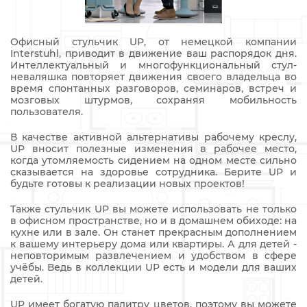
Офисный стульчик UP, от немецкой компании
Interstuhl, приводит в движение ваш распорядок дня.
Интеллектуальный и многофункциональный стул-
неваляшка повторяет движения своего владельца во
время спонтанных разговоров, семинаров, встреч и
мозговых штурмов, сохраняя мобильность
пользователя.
В качестве активной альтернативы рабочему креслу,
UP вносит полезные изменения в рабочее место,
когда утомляемость сидением на одном месте сильно
сказывается на здоровье сотрудника. Берите UP и
будьте готовы к реализации новых проектов!
Также стульчик UP вы можете использовать не только
в офисном пространстве, но и в домашнем обиходе: на
кухне или в зале. Он станет прекрасным дополнением
к вашему интерьеру дома или квартиры. А для детей -
неповторимым развлечением и удобством в сфере
учёбы. Ведь в коллекции UP есть и модели для ваших
детей.
UP имеет богатую палитру цветов, поэтому вы можете