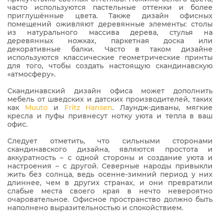
часто используются пастельные оттенки и более
приглушённые цвета. Также дизайн офисных
помещений оживляют деревянные элементы: столы
из натурального массива дерева, стулья на
деревянных ножках, паркетная доска или
декоративные балки. Часто в таком дизайне
используются классические геометрические принты
для того, чтобы создать настоящую скандинавскую
«атмосферу».
Скандинавский дизайн офиса может дополнить
мебель от шведских и датских производителей, таких
как
Muuto
и
Fritz Hansen
. Лаундж-диваны, мягкие
кресла и пуфы привнесут нотку уюта и тепла в ваш
офис.
Следует отметить, что сильными сторонами
скандинавского дизайна, являются простота и
аккуратность – с одной стороны и создание уюта и
настроения – с другой. Северные народы привыкли
жить без солнца, ведь осенне-зимний период у них
длиннее, чем в других странах, и они превратили
слабые места своего края в нечто невероятно
очаровательное. Офисное пространство должно быть
наполнено выразительностью и спокойствием.