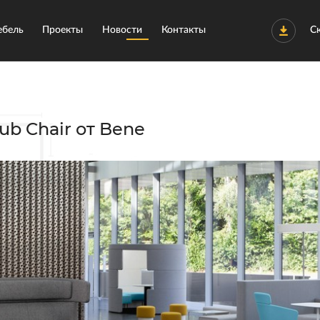
бель
Проекты
Новости
Контакты
С
b Chair от Bene