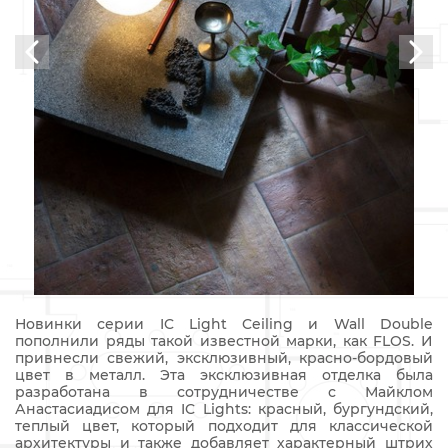
Новинки серии IC Light Ceiling и Wall Double
пополнили ряды такой известной марки, как FLOS. И
привнесли свежий, эксклюзивный, красно-бордовый
цвет в металл. Эта эксклюзивная отделка была
разработана в сотрудничестве с Майклом
Анастасиадисом для IC Lights: красный, бургундский,
теплый цвет, который подходит для классической
архитектуры и также добавляет характерный штрих