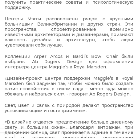
получить практические советы и психологическую
поддержку.
Центры Мэгги расположены рядом с крупными
больницами Великобритании и других стран. Эти
пространства, спроектированные всемирно
известными архитекторами и дизайнерами, признают
важность дизайна и архитектуры, чтобы люди
чувствовали себя лучше.
Коллекции Arper Arcos и Bardi’s Bowl Chair были
выбраны Ab Rogers Design для оформления
интерьера центра Maggie’s в Royal Marsden.
«Дизайн-проект центра поддержки Maggie’s в Royal
Marsden был задуман так, чтобы можно было создать
оазис спокойствия в тихом саду – место куда можно
сбежать и набраться сил», - говорит Ab Rogers Design.
Свет, цвет и связь с природой делают пространство
успокаивающим и гостеприимным.
«В дизайне отдается предпочтение больше дневному
свету и большим окнам. Благодаря витражам, при
движении солнца, свет проникает в здание в течение
дня и оживляет пространство посредством