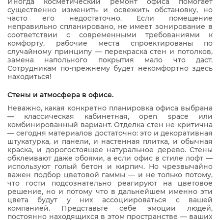
Иногда косметический ремонт офиса помогает
существенно изменить и освежить обстановку, но
часто его недостаточно. Если помещение
неправильно спланировано, не имеет зонирование в
соответствии с современными требованиями к
комфорту, рабочие места спроектированы по
случайному принципу — перекраска стен и потолков,
замена напольного покрытия мало что даст.
Сотрудникам по-прежнему будет некомфортно здесь
находиться!
Стены и атмосфера в офисе.
Неважно, какая конкретно планировка офиса выбрана
— классическая кабинетная, open space или
комбинированный вариант. Отделка стен не критична
— сегодня материалов достаточно: это и декоративная
штукатурка, и панели, и настенная плитка, и обычная
краска, и дорогостоящее натуральное дерево. Стены
обклеивают даже обоями, а если офис в стиле лофт —
используют голый бетон и кирпич. Но чрезвычайно
важен подбор цветовой гаммы — и не только потому,
что гости подсознательно реагируют на цветовое
решение, но и потому что в дальнейшем именно эти
цвета будут у них ассоциироваться с вашей
компанией. Представьте себе эмоции людей,
постоянно находящихся в этом пространстве — ваших