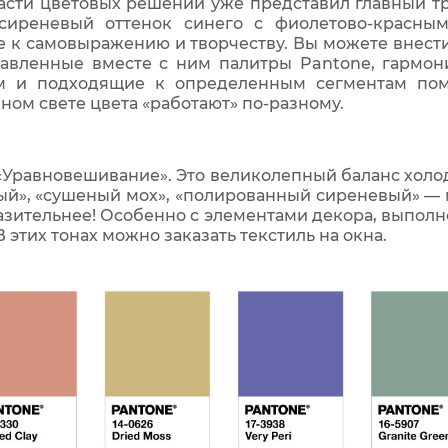
асти цветовых решений уже представил главный тре
-сиреневый оттенок синего с фиолетово-красны
 к самовыражению и творчеству. Вы можете внести 
тавленные вместе с ним палитры Pantone, гармо
м и подходящие к определенным сегментам поме
ном свете цвета «работают» по-разному.
«Уравновешивание». Это великолепный баланс холо
ый», «сушеный мох», «полированный сиреневый» — м
зительнее! Особенно с элементами декора, выполн
этих тонах можно заказать текстиль на окна.