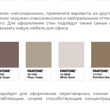
шком «несолидными», примените варианты из друг
рвинок окружен классическими и нейтральными отт
лого. Для оформления стен подойдут также самые 
аказать новую мебель для офиса.
подойдет для оформления переговорных, комнат
сслабляющие, скорее способствующие концентр