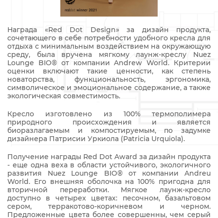
Награда «Red Dot Design» за дизайн продукта,
сочетающего в себе потребности удобного кресла для
отдыха с минимальным воздействием на окружающую
среду, была вручена мягкому лаунж-креслу Nuez
Lounge BIO® от компании Andrew World. Критерии
оценки включают такие ценности, как степень
новаторства, функциональность, эргономика,
символическое и эмоциональное содержание, а также
экологическая совместимость.
Кресло изготовлено из 100% термополимера
природного происхождения и является
биоразлагаемым и компостируемым, по задумке
дизайнера Патрисии Уркиола (Patricia Urquiola).
Получение награды Red Dot Award за дизайн продукта
- еще одна веха в области устойчивого, экологичного
развития Nuez Lounge BIO® от компании Andreu
World. Его внешняя оболочка на 100% пригодна для
вторичной переработки. Мягкое лаунж-кресло
доступно в четырех цветах: песочном, базальтовом
сером, терракотово-коричневом и черном.
Предложенные цвета более совершенны, чем серый