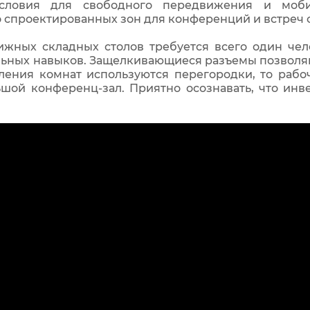
словия для свободного передвижения и мобил
спроектированных зон для конференций и встреч с
ижных складных столов требуется всего один чело
ьных навыков. Защелкивающиеся разъемы позволяю
ления комнат используются перегородки, то раб
шой конференц-зал. Приятно осознавать, что инве