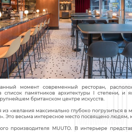
данный момент современный ресторан, распол
в список памятников архитектуры I степени, и 
крупнейшем британском центре искусств.
я из «желания максимально глубоко погрузиться в му
и». Это весьма интересное место посвящено людям,
ого производителя MUUTO. В интерьере представ