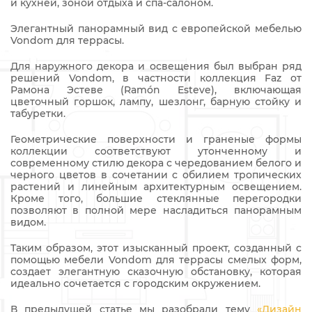
и кухней, зоной отдыха и спа-салоном.
Элегантный панорамный вид с европейской мебелью
Vondom для террасы.
Для наружного декора и освещения был выбран ряд
решений Vondom, в частности коллекция Faz от
Рамона Эстеве (Ramón Esteve), включающая
цветочный горшок, лампу, шезлонг, барную стойку и
табуретки.
Геометрические поверхности и граненые формы
коллекции соответствуют утонченному и
современному стилю декора с чередованием белого и
черного цветов в сочетании с обилием тропических
растений и линейным архитектурным освещением.
Кроме того, большие стеклянные перегородки
позволяют в полной мере насладиться панорамным
видом.
Таким образом, этот изысканный проект, созданный c
помощью мебели Vondom для террасы смелых форм,
создает элегантную сказочную обстановку, которая
идеально сочетается с городским окружением.
В предыдущей статье мы разобрали тему
«Дизайн