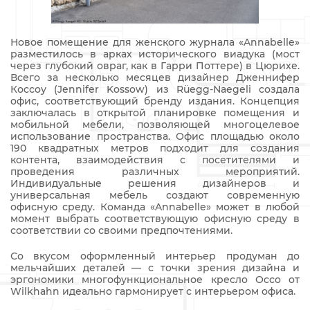
Новое помещение для женского журнала «Annabelle»
разместилось в арках исторического виадука (мост
через глубокий овраг, как в Гарри Поттере) в Цюрихе.
Всего за несколько месяцев дизайнер Дженнифер
Коссоу (Jennifer Kossow) из Rüegg-Naegeli создала
офис, соответствующий бренду издания. Концепция
заключалась в открытой планировке помещения и
мобильной мебели, позволяющей многоцелевое
использование пространства. Офис площадью около
190 квадратных метров подходит для создания
контента, взаимодействия с посетителями и
проведения различных мероприятий.
Индивидуальные решения дизайнеров и
универсальная мебель создают современную
офисную среду. Команда «Annabelle» может в любой
момент выбрать соответствующую офисную среду в
соответствии со своими предпочтениями.
Со вкусом оформленный интерьер продуман до
мельчайших деталей — с точки зрения дизайна и
эргономики многофункциональное кресло Occo от
Wilkhahn идеально гармонирует с интерьером офиса.