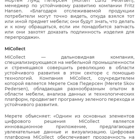
Мортен Лунд Петерсен (Morten Lund Petersen),
менеджер по устойчивому развитию компании Fritz
Hansen. «Благодаря отслеживаемой продукции
потребители могут точно видеть, откуда взялся тот
или иной предмет мебели; они будут знать, что делать
и к кому обращаться, если им понадобится запчасть
или они захотят доказать подлинность изделия для
перепродажи».
MiCollect
MiCollect — дальновидная компания,
специализирующаяся на мебельной промышленности
и стремящаяся совершить революцию в области
устойчивого развития в этом секторе с помощью
технологий. Компания MiCollect, соучредителем
которой является Мерете Сков Педерсен (Merete Skov
Pedersen), обладающая разнообразным опытом в
области мебели, анализа данных и технологических
платформ, продвигает программу зеленого перехода и
устойчивого развития.
Мерете объясняет: «Одним из основных элементов
цифрового решения MiCollect является
инновационное приложение, предлагающее
увлекательные данные и визуализацию. Цифровая
платформа MiCollect обеспечивает прозрачность на