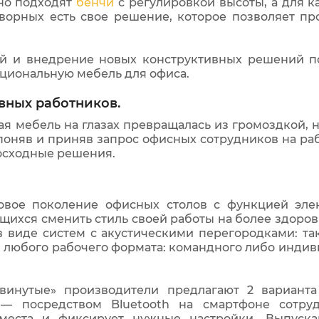
но подходят
бенчи
с регулировкой высоты, а для к
ворных есть свое решение, которое позволяет пр
й и внедрение новых конструктивных решений п
циональную мебель для офиса.
вных работников.
ная мебель на глазах превращалась из громоздкой, 
поняв и приняв запрос офисных сотрудников на раб
осходные решения.
вое поколение офисных столов с функцией элек
ящихся сменить стиль своей работы на более здоро
 в виде систем с акустическими перегородками: та
я любого рабочего формата: командного либо индив
винутые» производители предлагают 2 вариант
— посредством Bluetooth на смартфоне сотруд
места и фиксирует нужные настройки. Выпуск