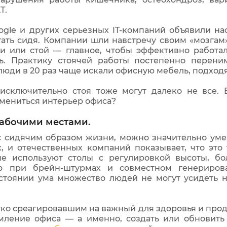
Т.
oogle и других серьезных IT-компаний объявили 
отать сидя. Компании шли навстречу своим «мозгам
ди или стой — главное, чтобы эффективно работал
ь. Практику стоячей работы постепенно перени
т люди в 20 раз чаще искали офисную мебель, подход
исключительно стоя тоже могут далеко не все. 
змениться интерьер офиса?
рабочими местами.
 с сидячим образом жизни, можно значительно ум
, и отечественных компаний показывает, что это 
рые используют столы с регулировкой высоты, 
но при брейн-штурмах и совместном генериров
стоянии ума множество людей не могут усидеть на 
ко среагировавшим на важный для здоровья и прод
ление офиса — а именно, создать или обновить