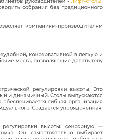
абинетов руководителей -
лифт-столы
.
оводить собрания без традиционного
озволяет компаниям-производителям
неудобной, консервативной в легкую и
очие места, позволяющие давать телу
трической регулировки высоты. Это
вый и динамичный. Столы выпускаются
к обеспечивается гибкая организация
идуального. Создается упорядоченная,
а регулировки высоты: сенсорную —
ника. Он самостоятельно выбирает
аются даже специальные мобильные