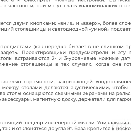
в частности, они могут слать «напоминалки» о н
ется двумя кнопками: «вниз» и «вверх», более сл
ций столешницы и светодиодной «умной» подсвет
предметами (как нередко бывает в не слишком пр
задеть. Проектировщики предусмотрели и эту 
толы встраиваются 2- и 3-уровневые ножные дат
жение столешницы в тех случаях, когда она гот
анелью скромности, закрывающей «подстольное
 между столами делаются акустическими, чтобы
ва столы оснащаются съемными экранами на рельс
 аксессуары, магнитную доску, держатели для гадж
стоящий шедевр инженерной мысли. Уникальная си
 так и отклоняться до угла 8°. База крепится к неск