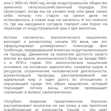
или с 1850 по 1900 год, когда индустриальное общество
заменило сельскохозяйственный порядок. Это
происходит, когда мы не узнаем мир или даже самих
себя: потому что старое на самом деле не
остановилось, а новое еще не началось. И это именно
то, где мы находимся сегодня, говорит нам Хоркс: на
переходе от индустриальной эры к эре экологии.
Истоки «зеленого», экологического мышления,
восходят к романтизму начала XIX века, как это
сформулировал универсалист Александр фон
Гумбольдт, предвидевший влияние индустриализации
на природу. Движение за экологию достигло своего
апогея во время экономического бума на Западе 1960-
х и 1970-х годов. Это экологическое мышление
основано на основных идеологиях: нехватка сырья и
ресурсов, ограничение человеческой деятельности,
романтизация природы, рассматриваемой как
идеальный мир и идея долга по отношению к
окружающей среде. Это образ мышления, который
порождает логику вины, которая превращает
«зеленый» в вопрос самоотречения.
«Голубое» видение, предложенное Хорксом,
рассматривает экологию не как отказ, а как приятное
освобождение от излишеств. Синий — это цвет