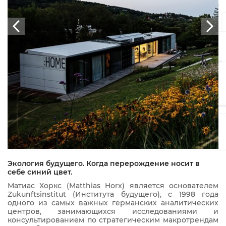
Экология будущего. Когда перерождение носит в
себе синий цвет.
Матиас Хоркс (Matthias Horx) является основателем
Zukunftsinstitut (Института будущего), с 1998 года
одного из самых важных германских аналитических
центров, занимающихся исследованиями и
консультированием по стратегическим макротрендам