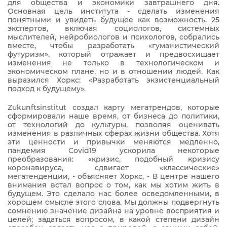
для общества и экономики завтрашнего дня.
Основная цель института - сделать изменения
понятными и увидеть будущее как возможность. 25
экспертов, включая социологов, системных
мыслителей, нейробиологов и психологов, собрались
вместе, чтобы разработать «гуманистический
футуризм», который отражает и предвосхищает
изменения не только в технологическом и
экономическом плане, но и в отношении людей. Как
выразился Хоркс: «Разработать экзистенциальный
подход к будущему».
Zukunftsinstitut создал карту мегатрендов, которые
сформировали наше время, от бизнеса до политики,
от технологий до культуры, позволяя оценивать
изменения в различных сферах жизни общества. Хотя
эти ценности и привычки меняются медленно,
пандемия Covid19 ускорила некоторые
преобразования: «кризис, подобный кризису
коронавируса, сдвигает «классические»
мегатенденции, - объясняет Хоркс, - В центре нашего
внимания встал вопрос о том, как мы хотим жить в
будущем. Это сделало нас более осведомленными, в
хорошем смысле этого слова. Мы должны подвергнуть
сомнению значение дизайна на уровне восприятия и
целей; задаться вопросом, в какой степени дизайн