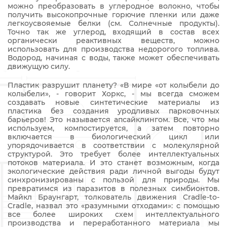
можно преобразовать в углеродное волокно, чтобы
получить высокопрочные горючие пленки или даже
легкоусвояемые белки (см. Солнечные продукты).
Точно так же углерод, входящий в состав всех
органически реактивных веществ, можно
использовать для производства недорогого топлива.
Водород, начиная с воды, также может обеспечивать
движущую силу.
Пластик разрушит планету? «В мире «от колыбели до
колыбели», - говорит Хоркс, - мы всегда сможем
создавать новые синтетические материалы из
пластика без создания уродливых парковочных
барьеров! Это называется апсайклингом. Все, что мы
используем, компостируется, а затем повторно
включается в биологический цикл или
упорядочивается в соответствии с молекулярной
структурой. Это требует более интеллектуальных
потоков материала. И это станет возможным, когда
экологические действия ради личной выгоды будут
синхронизированы с пользой для природы. Мы
превратимся из паразитов в полезных симбионтов.
Майкл Браунгарт, толкователь движения Cradle-to-
Cradle, назвал это «разумными отходами»: с помощью
все более широких схем интеллектуального
производства и переработанного материала мы