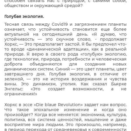
способен связать нас с природой, с самими собой,
обществом и окружающей средой?
Голубая экология.
Тесная связь между Covid19 и загрязнением планеты
означает, что устойчивость становится еще более
актуальной на сегодняшний день. «Я думаю, что
устойчивость — это скучное слово, - продолжает
Хоркс, — Это предполагает застой. Я бы предпочел что-
то вроде «динамической адаптации», как в реальной
природе. Я верю в своего рода «голубую» экологию,
где технологии, природа, потребности и человеческая
доброта объединяются для создания новых
динамических систем. Синий — это цвет планеты, цвет
завтрашнего дня. Голубая экология, в отличие от
зеленой, — это не история воздержания и чувства
вины. Это динамизм, утопия. Как сказал Бьярке
Энгельс: «Это создает возможности, а не
ограничения!»
Хоркс в эссе «Die blaue Revolution» задает нам вопрос.
Что такое эпохальное изменение и когда оно
произойдет? Когда все меняется: экономика, культура,
политика, вся система ценностей, мышление и даже
восприятие мира людьми. Это произошло, например,
в период перехода от средневековья к современности