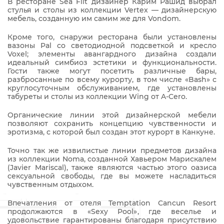
В ресторане Sea Flit дизайнер Карим Рашид выбрал
стулья и столы из коллекции Vertex — дизайнерскую
мебель, созданную им самим же для Vondom.
Кроме того, снаружи ресторана были установлены
вазоны Pal со светодиодной подсветкой и кресло
Voxel; элементы авангардного дизайна создали
идеальный симбиоз эстетики и функциональности.
Гости также могут посетить различные бары,
разбросанные по всему курорту, в том числе «Bash» с
круглосуточным обслуживанием, где установлены
табуреты и столы из коллекции Wing от A-Cero.
Органические линии этой дизайнерской мебели
позволяют сохранить концепцию чувственности и
эротизма, с которой был создан этот курорт в Канкуне.
Точно так же извилистые линии предметов дизайна
из коллекции Noma, созданной Хавьером Марискалем
(Javier Mariscal), также являются частью этого оазиса
сексуальной свободы, где вы можете насладиться
чувственным отдыхом.
Впечатления от отеля Temptation Cancun Resort
продолжаются в «Sexy Pool», где веселье и
удовольствие гарантированы благодаря присутствию