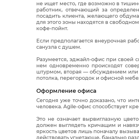
не ищет место, где возможно в тишин
работник, отвечающий за определен
посадить клиента, желающего обдума
для этого зоны находятся в свободном
кофе-пойнт.
Если предполагается внеурочная работ
санузла с душем.
Разумеется, эджайл-офис при своей 
нем одновременно происходят сове
штурмом, вторая — обсуждением или 
потолка, перегородок и офисной меб
Оформление офиса
Сегодня уже точно доказано, что ин
человека. Agile-офис способствует кр
Это не означает вырвиглазную цвет
должен выглядеть кричащим и навязч
яркость цветов лишь поначалу вызыва
действовать угнетающе, банально раз