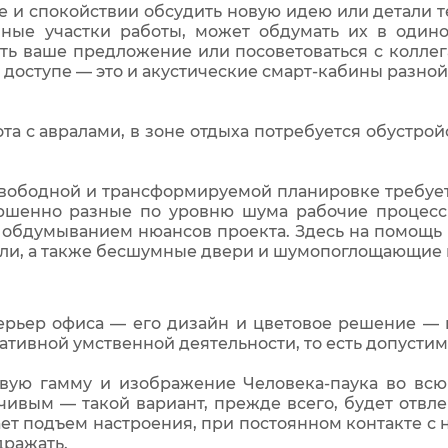
е и спокойствии обсудить новую идею или детали 
ные участки работы, может обдумать их в одиноч
ть ваше предложение или посоветоваться с колле
 доступе — это и акустические смарт-кабины разной 
а с авралами, в зоне отдыха потребуется обустрой
свободной и трансформируемой планировке требует
ршенно разные по уровню шума рабочие процесс
обдумыванием нюансов проекта. Здесь на помощь п
ели, а также бесшумные двери и шумопоглощающие
терьер офиса — его дизайн и цветовое решение — 
еативной умственной деятельности, то есть допусти
овую гамму и изображение Человека-паука во всю 
ивым — такой вариант, прежде всего, будет отвлек
ет подъем настроения, при постоянном контакте с
дражать.