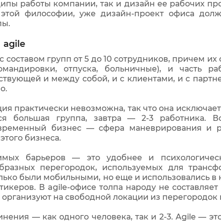
ипы работы компании, так и дизайн ее рабочих про
о этой философии, уже дизайн-проект офиса дол
пы.
agile
с составом групп от 5 до 10 сотрудников, причем их
омандировки, отпуска, больничные), и часть ра
твующей и между собой, и с клиентами, и с партн
о.
я практически невозможна, так что она исключается
ся большая группа, завтра — 2-3 работника. 
овременный бизнес — сфера маневрирования и р
этого бизнеса.
мых барьеров — это удобнее и психологическ
бразных перегородок, используемых для транс
лько были мобильными, но еще и использовались в
стикеров. В agile-офисе толпа народу не составляе
 организуют на свободной локации из перегородок 
ения — как одного человека, так и 2-3. Agile — э