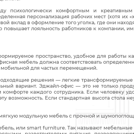
жду психологически комфортным и креативным
деленная персонализация рабочих мест (хотя их «х
ой вклад в оформление того уголка, где они наход
это повышает лояльность работников к компании, и
сформируемое пространство, удобное для работы ка
офисная мебель должна соответствовать определенн
и мобильной для частых перемещений.
одходящие решения — легкие трансформируемые ст
ьный вариант. Эджайл-офис — это не только про
 и комфорте каждого сотрудника. Если человеку уд
 эту возможность. Если стандартная высота стола 
ь мягкую модульную мебель с прочной и шумопогло
ебель, или smart furniture. Так называют мебельны
ядками, разветвителями питания, позволяющими